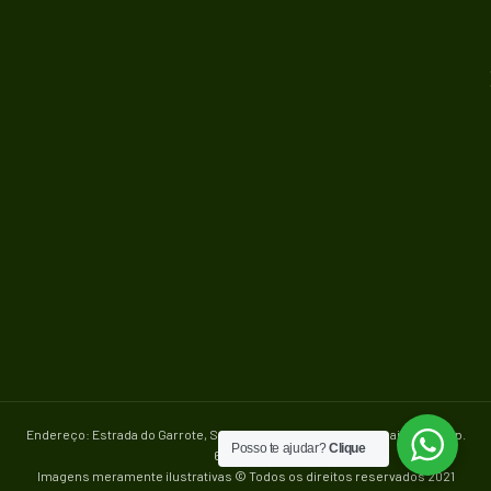
Endereço: Estrada do Garrote, S/N – Km 12 – Zona Rural - Caucaia/Ce – Cep.
Posso te ajudar?
Clique
61600-600
Imagens meramente ilustrativas © Todos os direitos reservados 2021