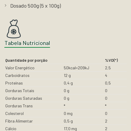
Dosado 500g (5 x 100g)
Tabela Nutricional
Quantidade por porção
%VD(*)
Valor Energético
50kcal=209kJ
2,5
Carboidratos
12 g
4
Proteínas
0,4 g
0,5
Gorduras Totais
0 g
0
Gorduras Saturadas
0 g
0
Gorduras Trans
*
*
Colesterol
0 mg
0
Fibra Alimentar
0,5 g
2
Cálcio
17,0 mg
2