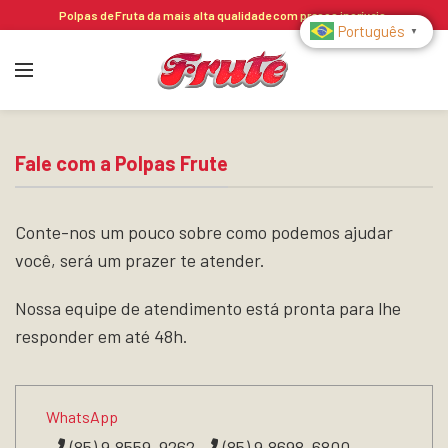
Polpas de Fruta da mais alta qualidade com preços incríveis.
Português
▼
Fale com a Polpas Frute
Conte-nos um pouco sobre como podemos ajudar
você, será um prazer te atender.
Nossa equipe de atendimento está pronta para lhe
responder em até 48h.
WhatsApp
(85) 9.8559-9262
(85) 9.8698-6800